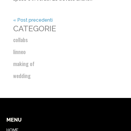
« Post precedenti
CATEGORIE
collabs
linneo
making of
wedding
MENU
HOME