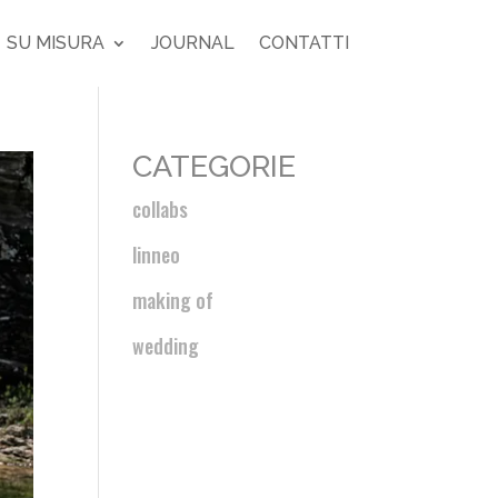
SU MISURA
JOURNAL
CONTATTI
CATEGORIE
collabs
linneo
making of
wedding