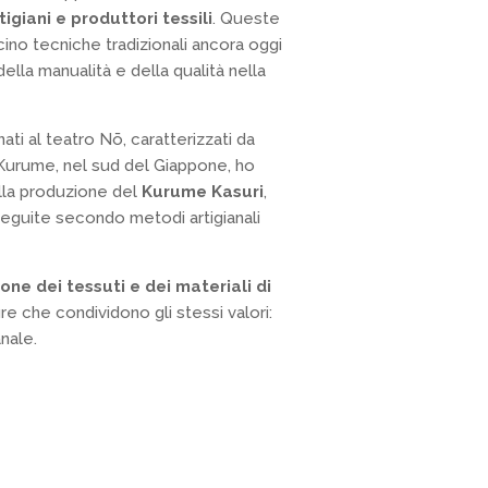
igiani e produttori tessili
. Queste
no tecniche tradizionali ancora oggi
lla manualità e della qualità nella
ati al teatro Nō, caratterizzati da
A Kurume, nel sud del Giappone, ho
ella produzione del
Kurume Kasuri
,
seguite secondo metodi artigianali
ione dei tessuti e dei materiali di
re che condividono gli stessi valori:
anale.