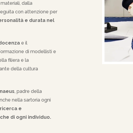
 materiali, dalla
seguita con attenzione per
personalità e durata nel
docenza
e il
 formazione di modellisti e
a filiera e la
ante della cultura
nnaeus
, padre della
nche nella sartoria ogni
ricerca e
che di ogni individuo.