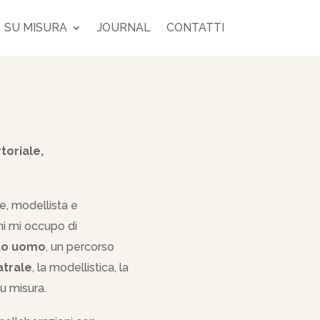
SU MISURA
JOURNAL
CONTATTI
toriale,
le, modellista e
nni mi occupo di
tto uomo
, un percorso
atrale
, la modellistica, la
su misura.