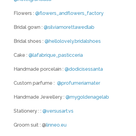
Flowers :
@flowers_andflowers_factory
Bridal gown :
@silviamorettawedlab
Bridal shoes :
@hellolovely.bridalshoes
Cake :
@lafabrique_pasticceria
Handmade porcelain :
@dodicisessanta
Custom parfume :
@profumeriamater
Handmade Jewellery :
@mygoldenagelab
Stationery : :
@versusart.vs
Groom suit : @
linneo.eu