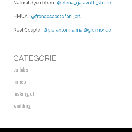
Natural dye ribbon :
@elena_galavotti_studio
HMUA :
@francescastefani_art
Real Couple :
@pierantoni_anna
@gio.mondo
CATEGORIE
collabs
linneo
making of
wedding