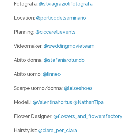
Fotografa:
@silviagraziolifotografa
Location:
@porticodelseminario
Planning:
@ciccarellievents
Videomaker:
@weddingmovieteam
Abito donna:
@stefaniarotundo
Abito uomo:
@linneo
Scarpe uomo/donna:
@leiseshoes
Modelli:
@Valentinahortus
@NathanTipa
Flower Designer:
@flowers_and_flowersfactory
Hairstylist:
@clara_per_clara