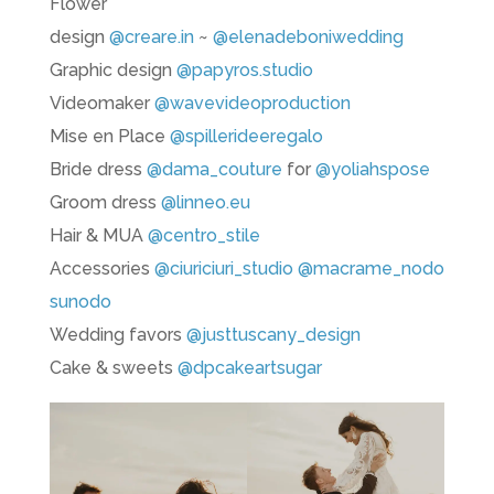
Flower
design
@creare.in
~
@elenadeboniwedding
Graphic design
@papyros.studio
Videomaker
@wavevideoproduction
Mise en Place
@spillerideeregalo
Bride dress
@dama_couture
for
@yoliahspose
Groom dress
@linneo.eu
Hair & MUA
@centro_stile
Accessories
@ciuriciuri_studio
@macrame_nodo
sunodo
Wedding favors
@justtuscany_design
Cake & sweets
@dpcakeartsugar