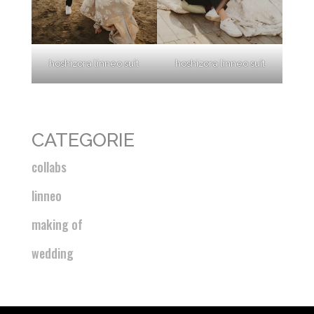
hoshizora linneo suit
hoshizora linneo suit
CATEGORIE
collabs
linneo
making of
wedding