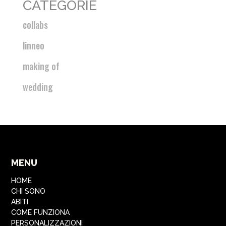
CATEGORIE
collabs
linneo
making of
wedding
MENU
HOME
CHI SONO
ABITI
COME FUNZIONA
PERSONALIZZAZIONI