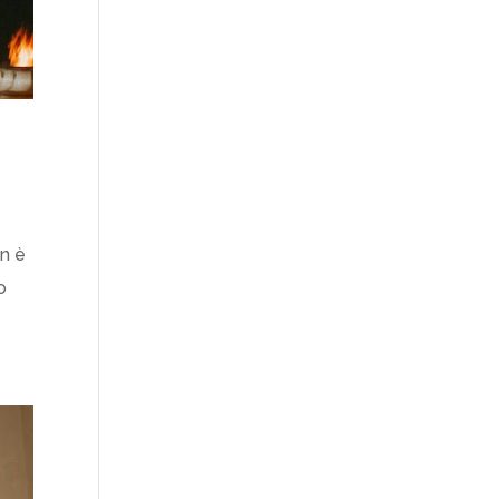
on è
o