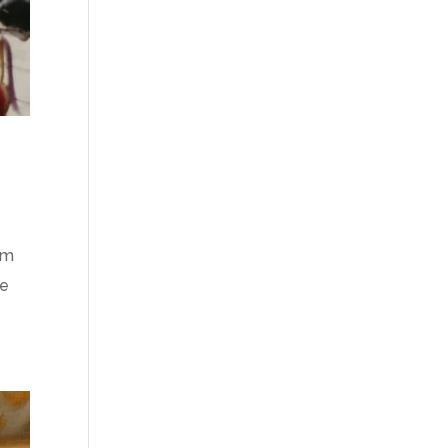
om
ne