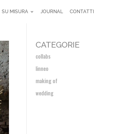
SU MISURA
JOURNAL
CONTATTI
CATEGORIE
collabs
linneo
making of
wedding