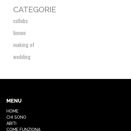
CATEGORIE
collabs
linneo
making of
wedding
MENU
HOME
CHI SONO
ABITI
COME FUNZIONA