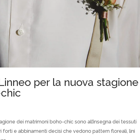
a Linneo per la nuova stagione
-chic
tagione dei matrimoni boho-chic sono all’insegna dei tessuti
ri forti e abbinamenti decisi che vedono pattern floreali, lini