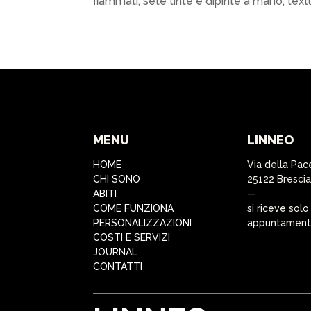
fiammati, sete tinte e dipinte a mano, textu
MENU
LINNEO
HOME
Via della Pac
CHI SONO
25122 Brescia
ABITI
—
COME FUNZIONA
si riceve solo
PERSONALIZZAZIONI
appuntamen
COSTI E SERVIZI
JOURNAL
CONTATTI