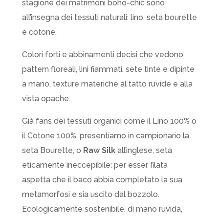
stagione dei matrimoni boho-chic sono
all’insegna dei tessuti naturali: lino, seta bourette
e cotone.
Colori forti e abbinamenti decisi che vedono
pattern floreali, lini fiammati, sete tinte e dipinte
a mano, texture materiche al tatto ruvide e alla
vista opache.
Già fans dei tessuti organici come il Lino 100% o
il Cotone 100%, presentiamo in campionario la
seta Bourette, o
Raw Silk
all’inglese, seta
eticamente ineccepibile: per esser filata
aspetta che il baco abbia completato la sua
metamorfosi e sia uscito dal bozzolo.
Ecologicamente sostenibile, di mano ruvida,