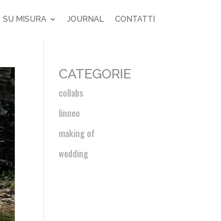
SU MISURA
JOURNAL
CONTATTI
CATEGORIE
collabs
linneo
making of
wedding