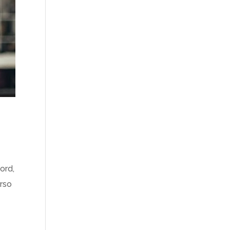
hord,
erso