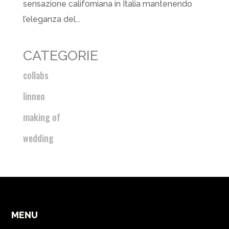
sensazione californiana in Italia mantenendo
l’eleganza del...
CATEGORIE
collabs
linneo
making of
wedding
MENU