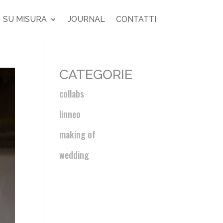
SU MISURA
JOURNAL
CONTATTI
CATEGORIE
collabs
linneo
making of
wedding