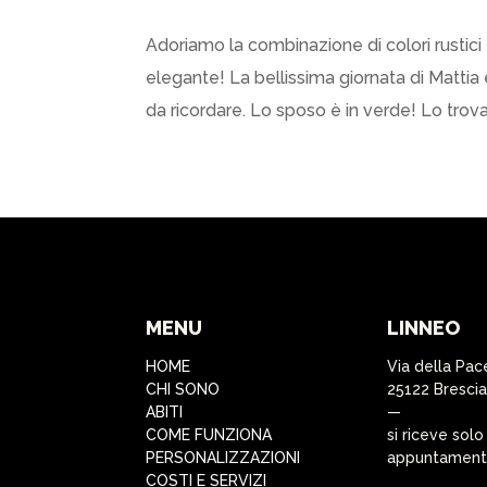
Adoriamo la combinazione di colori rustic
elegante! La bellissima giornata di Mattia
da ricordare. Lo sposo è in verde! Lo trova
MENU
LINNEO
HOME
Via della Pac
CHI SONO
25122 Brescia
ABITI
—
COME FUNZIONA
si riceve solo
PERSONALIZZAZIONI
appuntamen
COSTI E SERVIZI