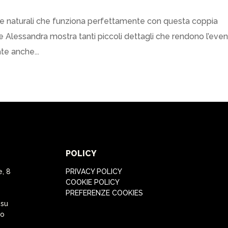
i e naturali che funziona perfettamente con questa coppia
 e Alessandra mostra tanti piccoli dettagli che rendono l’eve
te anche...
POLICY
e, 8
PRIVACY POLICY
COOKIE POLICY
PREFERENZE COOKIES
 su
to