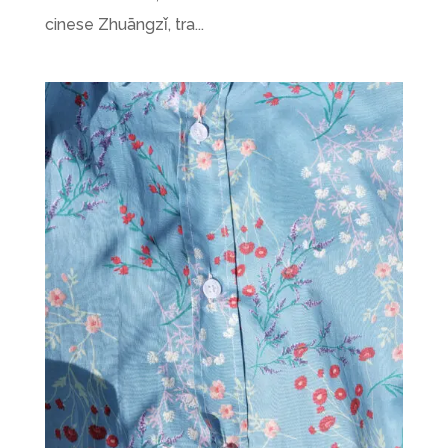
cinese Zhuāngzǐ, tra...