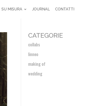
SU MISURA
JOURNAL
CONTATTI
CATEGORIE
collabs
linneo
making of
wedding