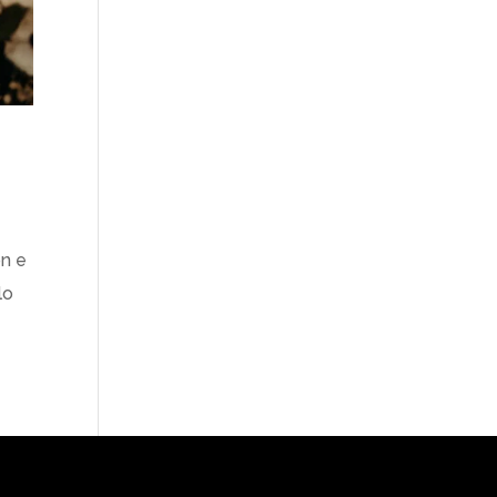
on e
lo