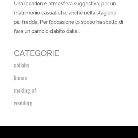
Una location e atmosfera suggestiva, per un
matrimonio casual-chic anche nella stagione
più fredda. Per l’occasione lo sposo ha scelto di
fare un cambio d’abito dalla...
CATEGORIE
collabs
linneo
making of
wedding