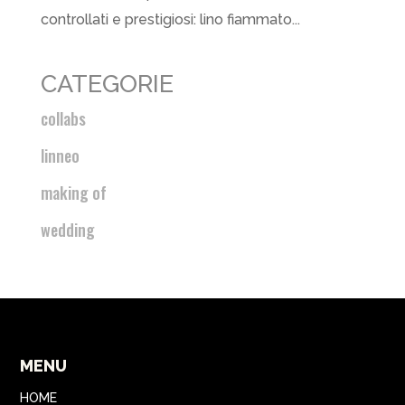
controllati e prestigiosi: lino fiammato...
CATEGORIE
collabs
linneo
making of
wedding
MENU
HOME