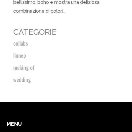
bellissimo, boho e mostra una deliziosa
combinazione di colori...
CATEGORIE
collabs
linneo
making of
wedding
MENU