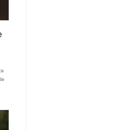
e
za
ade