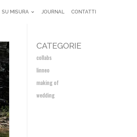
SU MISURA
JOURNAL
CONTATTI
CATEGORIE
collabs
linneo
making of
wedding