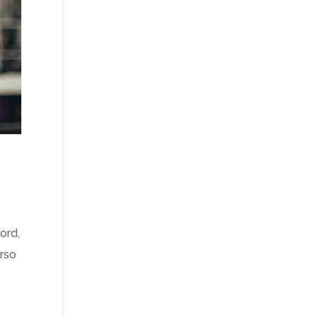
hord,
erso