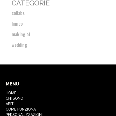
CATEGORIE
collabs
linneo
making of
wedding
MENU
HOME
CHI SONO
ABITI
COME FUNZIONA
PERSONALIZZAZIONI