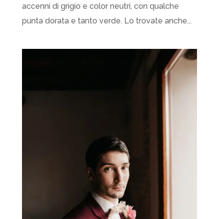
accenni di grigio e color neutri, con qualche
punta dorata e tanto verde. Lo trovate anche...