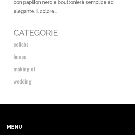
con papillon nero e bouttonierè semplice ed
elegante. Il colore...
CATEGORIE
collabs
linneo
making of
wedding
MENU