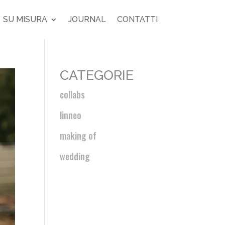
SU MISURA
JOURNAL
CONTATTI
CATEGORIE
collabs
linneo
making of
wedding