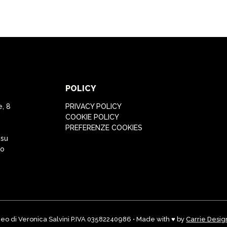
POLICY
e, 8
PRIVACY POLICY
COOKIE POLICY
PREFERENZE COOKIES
 su
to
eo di Veronica Salvini P.IVA 03582240986 • Made with ♥ by
Carrie Desig