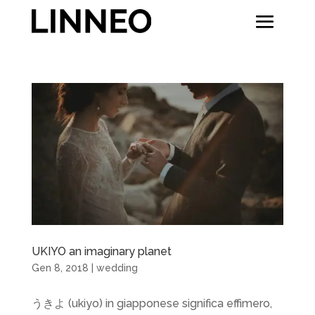
UKIYO an imaginary planet
Gen 8, 2018
|
wedding
うきよ (ukiyo) in giapponese significa effimero,