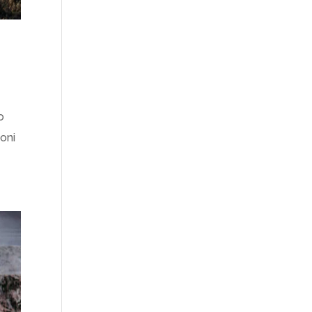
o
toni