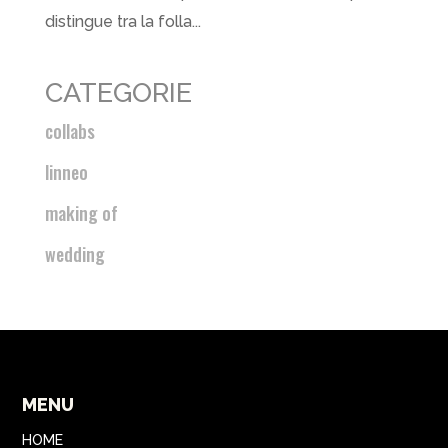
distingue tra la folla...
CATEGORIE
collabs
linneo
making of
wedding
MENU
HOME