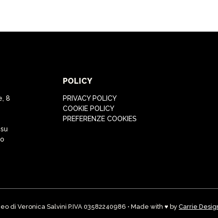
POLICY
e, 8
PRIVACY POLICY
COOKIE POLICY
PREFERENZE COOKIES
 su
to
eo di Veronica Salvini P.IVA 03582240986 • Made with ♥ by
Carrie Desig