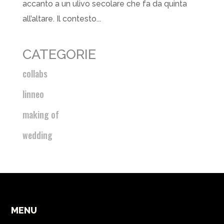
accanto a un ulivo secolare che fa da quinta
all’altare. Il contesto...
CATEGORIE
collabs
linneo
making of
wedding
MENU