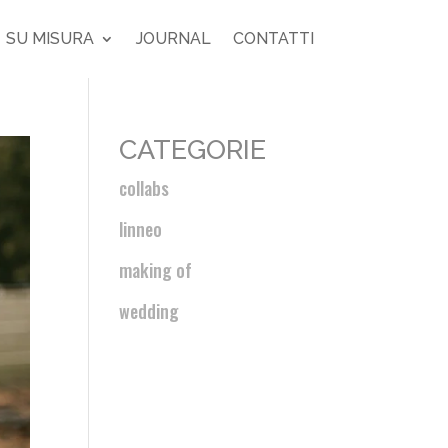
SU MISURA
JOURNAL
CONTATTI
CATEGORIE
collabs
linneo
making of
wedding