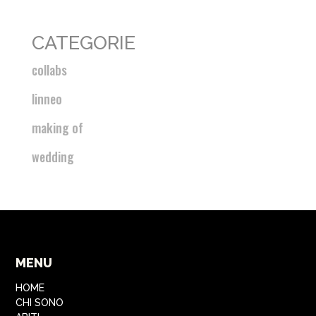
CATEGORIE
collabs
linneo
making of
wedding
MENU
HOME
CHI SONO