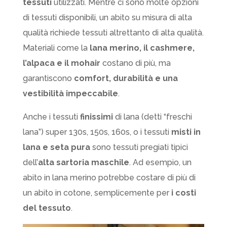
tessuti
utilizzati. Mentre ci sono molte opzioni
di tessuti disponibili, un abito su misura di alta
qualità richiede tessuti altrettanto di alta qualità.
Materiali come la
lana merino, il cashmere,
l’alpaca e il mohair
costano di più, ma
garantiscono
comfort, durabilità e una
vestibilità impeccabile
.
Anche i tessuti
finissimi
di lana (detti “freschi
lana”) super 130s, 150s, 160s, o i tessuti
misti in
lana e seta
pura
sono tessuti pregiati tipici
dell’
alta sartoria maschile
. Ad esempio, un
abito in lana merino potrebbe costare di più di
un abito in cotone, semplicemente per
i costi
del tessuto
.