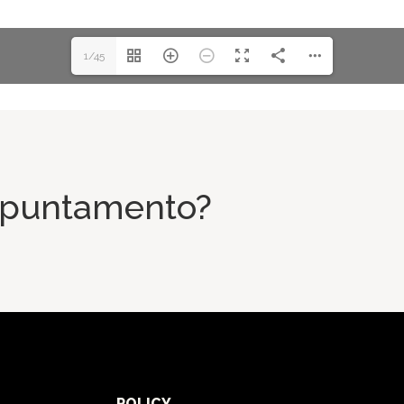
1/45
appuntamento?
POLICY